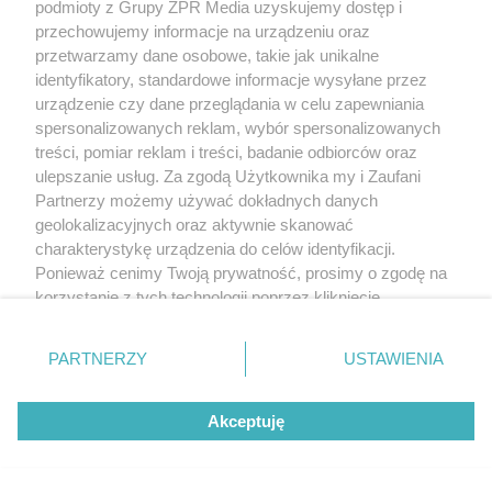
podmioty z Grupy ZPR Media uzyskujemy dostęp i
przechowujemy informacje na urządzeniu oraz
przetwarzamy dane osobowe, takie jak unikalne
identyfikatory, standardowe informacje wysyłane przez
urządzenie czy dane przeglądania w celu zapewniania
spersonalizowanych reklam, wybór spersonalizowanych
treści, pomiar reklam i treści, badanie odbiorców oraz
ulepszanie usług. Za zgodą Użytkownika my i Zaufani
Partnerzy możemy używać dokładnych danych
geolokalizacyjnych oraz aktywnie skanować
charakterystykę urządzenia do celów identyfikacji.
Ponieważ cenimy Twoją prywatność, prosimy o zgodę na
korzystanie z tych technologii poprzez kliknięcie
„Akceptuję”. Zgoda jest dobrowolna i zawsze możesz ją
zmienić/wycofać klikając przycisk ustawień prywatności
PARTNERZY
USTAWIENIA
znajdujący się w lewym dolnym rogu strony
. Niektóre
rodzaje przetwarzania danych nie wymagają zgody
Akceptuję
użytkownika, ale masz prawo sprzeciwić się takiemu
przetwarzaniu. Preferencje będą miały zastosowanie tylko
na tej witrynie.