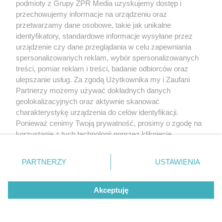
podmioty z Grupy ZPR Media uzyskujemy dostęp i
przechowujemy informacje na urządzeniu oraz
przetwarzamy dane osobowe, takie jak unikalne
identyfikatory, standardowe informacje wysyłane przez
urządzenie czy dane przeglądania w celu zapewniania
spersonalizowanych reklam, wybór spersonalizowanych
treści, pomiar reklam i treści, badanie odbiorców oraz
ulepszanie usług. Za zgodą Użytkownika my i Zaufani
Partnerzy możemy używać dokładnych danych
geolokalizacyjnych oraz aktywnie skanować
charakterystykę urządzenia do celów identyfikacji.
Ponieważ cenimy Twoją prywatność, prosimy o zgodę na
korzystanie z tych technologii poprzez kliknięcie
„Akceptuję”. Zgoda jest dobrowolna i zawsze możesz ją
zmienić/wycofać klikając przycisk ustawień prywatności
PARTNERZY
USTAWIENIA
znajdujący się w lewym dolnym rogu strony
. Niektóre
rodzaje przetwarzania danych nie wymagają zgody
Akceptuję
użytkownika, ale masz prawo sprzeciwić się takiemu
przetwarzaniu. Preferencje będą miały zastosowanie tylko
na tej witrynie.