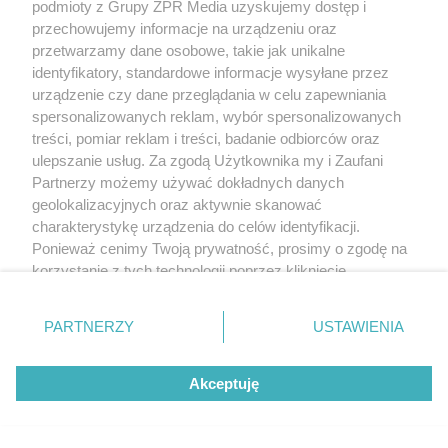
podmioty z Grupy ZPR Media uzyskujemy dostęp i
przechowujemy informacje na urządzeniu oraz
przetwarzamy dane osobowe, takie jak unikalne
identyfikatory, standardowe informacje wysyłane przez
urządzenie czy dane przeglądania w celu zapewniania
spersonalizowanych reklam, wybór spersonalizowanych
treści, pomiar reklam i treści, badanie odbiorców oraz
ulepszanie usług. Za zgodą Użytkownika my i Zaufani
Partnerzy możemy używać dokładnych danych
geolokalizacyjnych oraz aktywnie skanować
charakterystykę urządzenia do celów identyfikacji.
Ponieważ cenimy Twoją prywatność, prosimy o zgodę na
korzystanie z tych technologii poprzez kliknięcie
„Akceptuję”. Zgoda jest dobrowolna i zawsze możesz ją
zmienić/wycofać klikając przycisk ustawień prywatności
PARTNERZY
USTAWIENIA
znajdujący się w lewym dolnym rogu strony
. Niektóre
rodzaje przetwarzania danych nie wymagają zgody
Akceptuję
użytkownika, ale masz prawo sprzeciwić się takiemu
przetwarzaniu. Preferencje będą miały zastosowanie tylko
na tej witrynie.