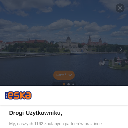
Rozwiń
Drogi Użytkowniku,
My, naszych 1162 zaufanych partnerów oraz inne