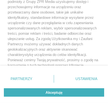
podmioty z Grupy ZPR Media uzyskujemy dostęp i
przechowujemy informacje na urządzeniu oraz
przetwarzamy dane osobowe, takie jak unikalne
identyfikatory, standardowe informacje wysyłane przez
urządzenie czy dane przeglądania w celu zapewniania
spersonalizowanych reklam, wybór spersonalizowanych
treści, pomiar reklam i treści, badanie odbiorców oraz
ulepszanie usług. Za zgodą Użytkownika my i Zaufani
Partnerzy możemy używać dokładnych danych
geolokalizacyjnych oraz aktywnie skanować
charakterystykę urządzenia do celów identyfikacji.
Ponieważ cenimy Twoją prywatność, prosimy o zgodę na
korzystanie z tych technologii poprzez kliknięcie
„Akceptuję”. Zgoda jest dobrowolna i zawsze możesz ją
zmienić/wycofać klikając przycisk ustawień prywatności
PARTNERZY
USTAWIENIA
znajdujący się w lewym dolnym rogu strony
. Niektóre
rodzaje przetwarzania danych nie wymagają zgody
Akceptuję
użytkownika, ale masz prawo sprzeciwić się takiemu
przetwarzaniu. Preferencje będą miały zastosowanie tylko
na tej witrynie.