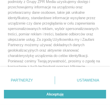
podmioty z Grupy ZPR Media uzyskujemy dostęp i
przechowujemy informacje na urządzeniu oraz
przetwarzamy dane osobowe, takie jak unikalne
identyfikatory, standardowe informacje wysyłane przez
urządzenie czy dane przeglądania w celu zapewniania
spersonalizowanych reklam, wybór spersonalizowanych
treści, pomiar reklam i treści, badanie odbiorców oraz
ulepszanie usług. Za zgodą Użytkownika my i Zaufani
Partnerzy możemy używać dokładnych danych
geolokalizacyjnych oraz aktywnie skanować
charakterystykę urządzenia do celów identyfikacji.
Ponieważ cenimy Twoją prywatność, prosimy o zgodę na
korzystanie z tych technologii poprzez kliknięcie
„Akceptuję”. Zgoda jest dobrowolna i zawsze możesz ją
zmienić/wycofać klikając przycisk ustawień prywatności
PARTNERZY
USTAWIENIA
znajdujący się w lewym dolnym rogu strony
. Niektóre
rodzaje przetwarzania danych nie wymagają zgody
Akceptuję
użytkownika, ale masz prawo sprzeciwić się takiemu
przetwarzaniu. Preferencje będą miały zastosowanie tylko
na tej witrynie.