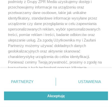
podmioty z Grupy ZPR Media uzyskujemy dostęp i
przechowujemy informacje na urządzeniu oraz
przetwarzamy dane osobowe, takie jak unikalne
identyfikatory, standardowe informacje wysyłane przez
urządzenie czy dane przeglądania w celu zapewniania
spersonalizowanych reklam, wybór spersonalizowanych
treści, pomiar reklam i treści, badanie odbiorców oraz
ulepszanie usług. Za zgodą Użytkownika my i Zaufani
Partnerzy możemy używać dokładnych danych
geolokalizacyjnych oraz aktywnie skanować
charakterystykę urządzenia do celów identyfikacji.
Ponieważ cenimy Twoją prywatność, prosimy o zgodę na
korzystanie z tych technologii poprzez kliknięcie
„Akceptuję”. Zgoda jest dobrowolna i zawsze możesz ją
zmienić/wycofać klikając przycisk ustawień prywatności
PARTNERZY
USTAWIENIA
znajdujący się w lewym dolnym rogu strony
. Niektóre
rodzaje przetwarzania danych nie wymagają zgody
Akceptuję
użytkownika, ale masz prawo sprzeciwić się takiemu
przetwarzaniu. Preferencje będą miały zastosowanie tylko
na tej witrynie.