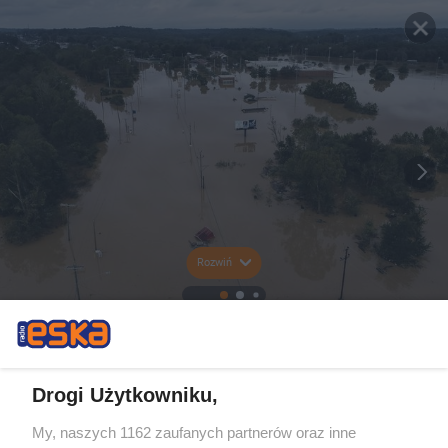
Rozwiń
Drogi Użytkowniku,
My, naszych 1162 zaufanych partnerów oraz inne