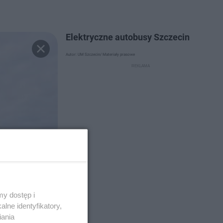
Elektryczne autobusy Szczecin
Autor: UM Szczecin/ Materiały prasowe
y dostęp i
lne identyfikatory,
iania