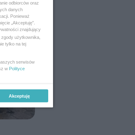
anie odbiorców oraz
nych danych
kacji. Ponieważ
ięcie „Akceptuję”.
ywatności znajdujący
ą zgody użytkownika,
 tylko na tej
 naszych serwisów
esz w
Polityce
Akceptuję