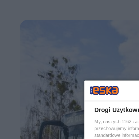
Drogi Użytkow
My, naszych 1162 zau
przechowujemy informa
standardowe informac