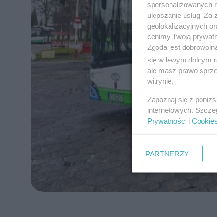
spersonalizowanych re
ulepszanie usług. Za
geolokalizacyjnych or
cenimy Twoją prywatno
Zgoda jest dobrowoln
się w lewym dolnym r
ale masz prawo sprzec
witrynie.
Zapoznaj się z poniż
internetowych. Szcze
Prywatności
i
Cookie
PARTNERZY