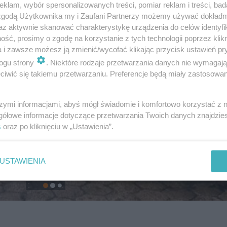
klam, wybór spersonalizowanych treści, pomiar reklam i treści, bad
 zgodą Użytkownika my i Zaufani Partnerzy możemy używać dokład
az aktywnie skanować charakterystykę urządzenia do celów identyfi
ść, prosimy o zgodę na korzystanie z tych technologii poprzez klikn
a i zawsze możesz ją zmienić/wycofać klikając przycisk ustawień pr
ogu strony
. Niektóre rodzaje przetwarzania danych nie wymagaj
iwić się takiemu przetwarzaniu. Preferencje będą miały zastosowanie
szymi informacjami, abyś mógł świadomie i komfortowo korzystać z
gółowe informacje dotyczące przetwarzania Twoich danych znajdzi
s
oraz po kliknięciu w „Ustawienia”.
USTAWIENIA