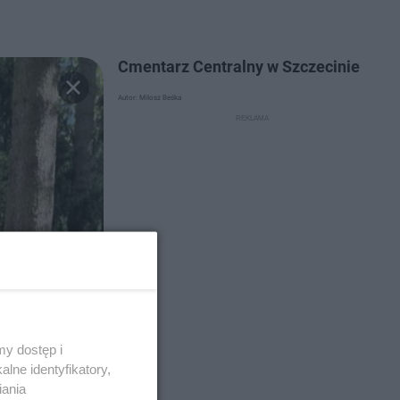
Cmentarz Centralny w Szczecinie
Autor: Miłosz Beśka
y dostęp i
lne identyfikatory,
iania