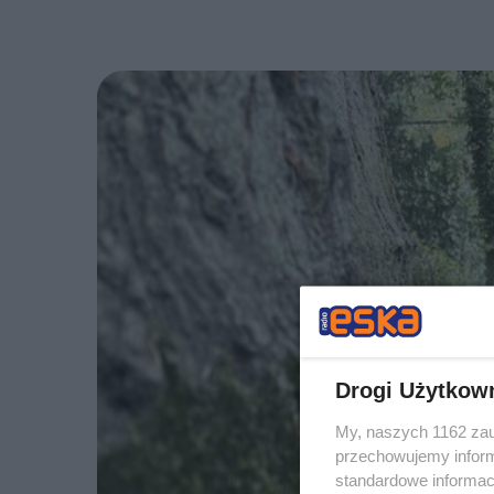
Drogi Użytkow
My, naszych 1162 zau
przechowujemy informa
standardowe informac