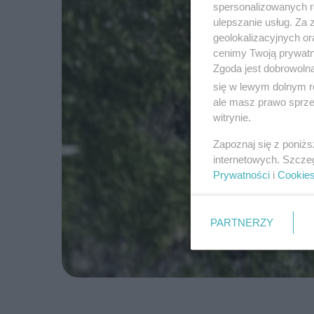
spersonalizowanych re
ulepszanie usług. Za
geolokalizacyjnych or
cenimy Twoją prywatno
Zgoda jest dobrowoln
się w lewym dolnym r
ale masz prawo sprzec
witrynie.
Zapoznaj się z poniż
internetowych. Szcze
Prywatności
i
Cookie
PARTNERZY