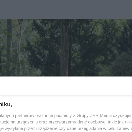
niku,
fanych partnerów oraz inne podmioty z Grupy ZPR Media uzyskujem
cje na urządzeniu oraz przetwarzamy dane osobowe, takie jak unika
je wysyłane przez urządzenie czy dane przeglądania w celu zapewn