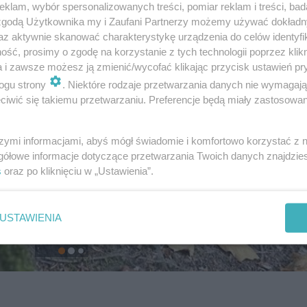
klam, wybór spersonalizowanych treści, pomiar reklam i treści, bad
 zgodą Użytkownika my i Zaufani Partnerzy możemy używać dokład
az aktywnie skanować charakterystykę urządzenia do celów identyfi
ść, prosimy o zgodę na korzystanie z tych technologii poprzez klikn
a i zawsze możesz ją zmienić/wycofać klikając przycisk ustawień pr
ogu strony
. Niektóre rodzaje przetwarzania danych nie wymagaj
iwić się takiemu przetwarzaniu. Preferencje będą miały zastosowanie
szymi informacjami, abyś mógł świadomie i komfortowo korzystać z
gółowe informacje dotyczące przetwarzania Twoich danych znajdzi
s
oraz po kliknięciu w „Ustawienia”.
USTAWIENIA