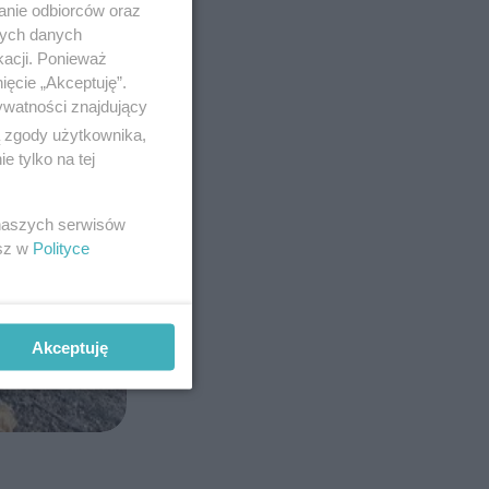
anie odbiorców oraz
nych danych
kacji. Ponieważ
ięcie „Akceptuję”.
ywatności znajdujący
ą zgody użytkownika,
 tylko na tej
 naszych serwisów
esz w
Polityce
Akceptuję