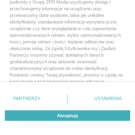
podmioty z Grupy ZPR Media uzyskujemy dostęp i
przechowujemy informacje na urządzeniu oraz
przetwarzamy dane osobowe, takie jak unikalne
identyfikatory, standardowe informacje wysyłane przez
urządzenie czy dane przeglądania w celu zapewniania
spersonalizowanych reklam, wybór spersonalizowanych
treści, pomiar reklam i treści, badanie odbiorców oraz
ulepszanie usług. Za zgodą Użytkownika my i Zaufani
Partnerzy możemy używać dokładnych danych
geolokalizacyjnych oraz aktywnie skanować
charakterystykę urządzenia do celów identyfikacji.
Ponieważ cenimy Twoją prywatność, prosimy o zgodę na
korzystanie z tych technologii poprzez kliknięcie
„Akceptuję”. Zgoda jest dobrowolna i zawsze możesz ją
zmienić/wycofać klikając przycisk ustawień prywatności
PARTNERZY
USTAWIENIA
znajdujący się w lewym dolnym rogu strony
. Niektóre
rodzaje przetwarzania danych nie wymagają zgody
Akceptuję
użytkownika, ale masz prawo sprzeciwić się takiemu
przetwarzaniu. Preferencje będą miały zastosowanie tylko
na tej witrynie.