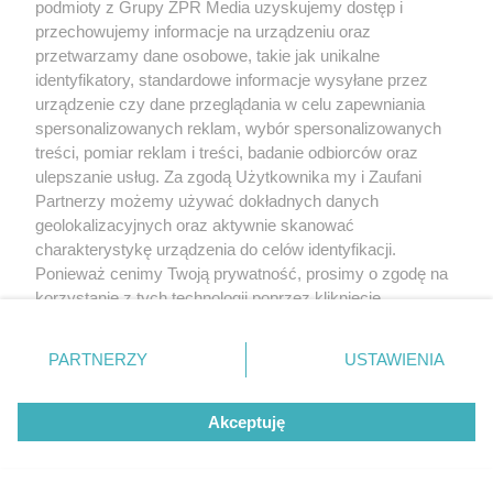
podmioty z Grupy ZPR Media uzyskujemy dostęp i
przechowujemy informacje na urządzeniu oraz
przetwarzamy dane osobowe, takie jak unikalne
identyfikatory, standardowe informacje wysyłane przez
urządzenie czy dane przeglądania w celu zapewniania
spersonalizowanych reklam, wybór spersonalizowanych
treści, pomiar reklam i treści, badanie odbiorców oraz
ulepszanie usług. Za zgodą Użytkownika my i Zaufani
Partnerzy możemy używać dokładnych danych
geolokalizacyjnych oraz aktywnie skanować
charakterystykę urządzenia do celów identyfikacji.
Ponieważ cenimy Twoją prywatność, prosimy o zgodę na
korzystanie z tych technologii poprzez kliknięcie
„Akceptuję”. Zgoda jest dobrowolna i zawsze możesz ją
zmienić/wycofać klikając przycisk ustawień prywatności
PARTNERZY
USTAWIENIA
znajdujący się w lewym dolnym rogu strony
. Niektóre
rodzaje przetwarzania danych nie wymagają zgody
Akceptuję
użytkownika, ale masz prawo sprzeciwić się takiemu
przetwarzaniu. Preferencje będą miały zastosowanie tylko
na tej witrynie.