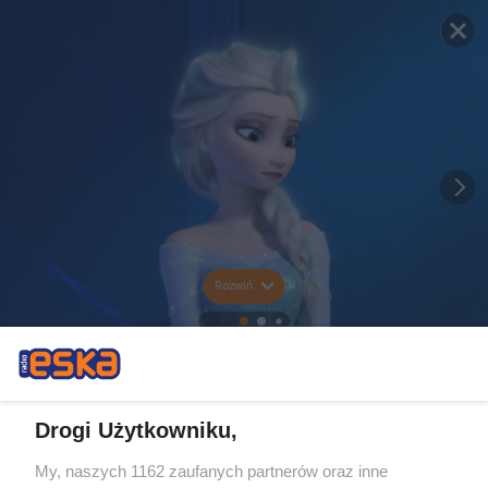
Rozwiń
Drogi Użytkowniku,
My, naszych 1162 zaufanych partnerów oraz inne