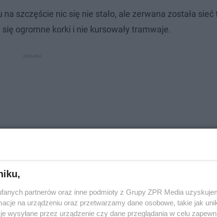
na szczęście nic się nie stało, ale zerwana została sieć 
 się ogromne korki i nie kursowały tramwaje.
niku,
fanych partnerów oraz inne podmioty z Grupy ZPR Media uzyskujem
cje na urządzeniu oraz przetwarzamy dane osobowe, takie jak unika
d, kobiety czy mężczyźni? | ESKA XD - Prosto
je wysyłane przez urządzenie czy dane przeglądania w celu zapewn