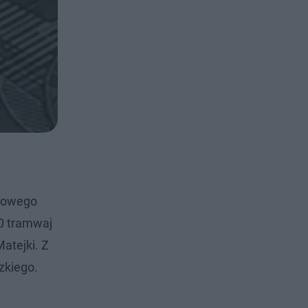
niowego
40 tramwaj
atejki. Z
zkiego.