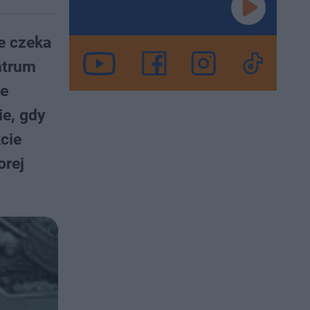
e czeka
ntrum
ie
e, gdy
cie
orej