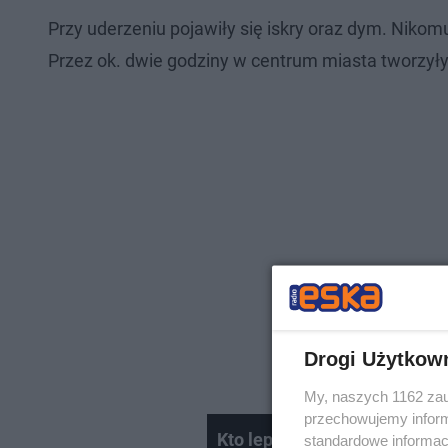
Przy uderzeniu pojawiły się iskry oraz dym. Nikomu 
Przez ok. dwie godziny w centrum miasta tworzyły
Drogi Użytkow
My, naszych 1162 zau
przechowujemy informa
Kto lepiej prowadzi samochó
standardowe informac