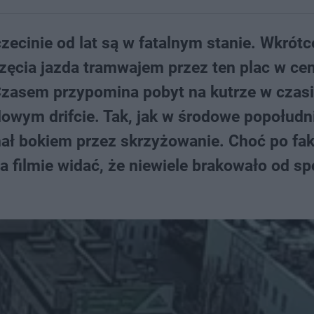
ecinie od lat są w fatalnym stanie. Wkrótc
częcia jazda tramwajem przez ten plac w ce
Czasem przypomina pobyt na kutrze w czas
wym drifcie. Tak, jak w środowe popołudni
hał bokiem przez skrzyżowanie. Choć po fak
a filmie widać, że niewiele brakowało od sp