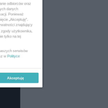
anie odbiorców oraz
nych danych
kacji. Ponieważ
ięcie „Akceptuję”.
ywatności znajdujący
ą zgody użytkownika,
 tylko na tej
 naszych serwisów
esz w
Polityce
Akceptuję