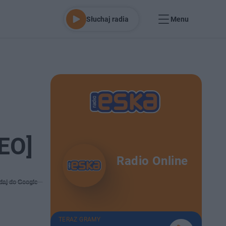
Słuchaj radia
Menu
DEO]
Radio Online
daj do Google
TERAZ GRAMY