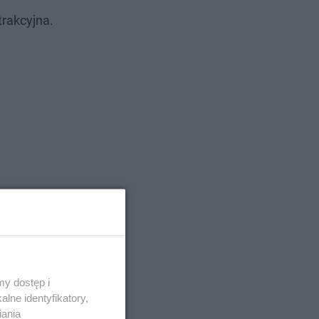
trakcyjna.
y dostęp i
lne identyfikatory,
iania