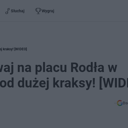
Słuchaj
Wygraj
j kraksy! [WIDEO]
j na placu Rodła w
 od dużej kraksy! [WI
Do