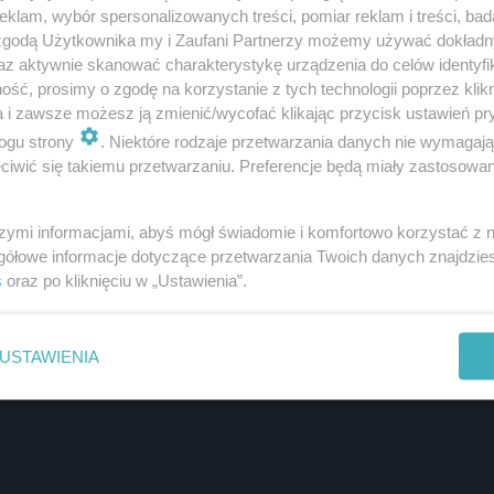
klam, wybór spersonalizowanych treści, pomiar reklam i treści, bad
 zgodą Użytkownika my i Zaufani Partnerzy możemy używać dokład
az aktywnie skanować charakterystykę urządzenia do celów identyfi
ść, prosimy o zgodę na korzystanie z tych technologii poprzez klikn
a i zawsze możesz ją zmienić/wycofać klikając przycisk ustawień pr
ogu strony
. Niektóre rodzaje przetwarzania danych nie wymagaj
iwić się takiemu przetwarzaniu. Preferencje będą miały zastosowanie
szymi informacjami, abyś mógł świadomie i komfortowo korzystać z
gółowe informacje dotyczące przetwarzania Twoich danych znajdzi
s
oraz po kliknięciu w „Ustawienia”.
USTAWIENIA