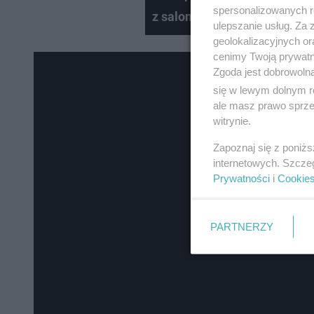
spersonalizowanych re
z salonu #18
ulepszanie usług. Za
geolokalizacyjnych or
cenimy Twoją prywatno
Zgoda jest dobrowoln
się w lewym dolnym r
ale masz prawo sprzec
witrynie.
Zapoznaj się z poniż
internetowych. Szcze
Prywatności
i
Cookie
PARTNERZY