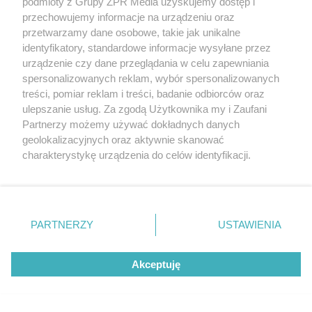
podmioty z Grupy ZPR Media uzyskujemy dostęp i
kadrze. Kiedy gwiazdor zakończy
przechowujemy informacje na urządzeniu oraz
karierę?
przetwarzamy dane osobowe, takie jak unikalne
identyfikatory, standardowe informacje wysyłane przez
urządzenie czy dane przeglądania w celu zapewniania
ZOBACZ WIĘCEJ
spersonalizowanych reklam, wybór spersonalizowanych
treści, pomiar reklam i treści, badanie odbiorców oraz
ulepszanie usług. Za zgodą Użytkownika my i Zaufani
Partnerzy możemy używać dokładnych danych
geolokalizacyjnych oraz aktywnie skanować
charakterystykę urządzenia do celów identyfikacji.
Ponieważ cenimy Twoją prywatność, prosimy o zgodę na
korzystanie z tych technologii poprzez kliknięcie
„Akceptuję”. Zgoda jest dobrowolna i zawsze możesz ją
zmienić/wycofać klikając przycisk ustawień prywatności
PARTNERZY
USTAWIENIA
znajdujący się w lewym dolnym rogu strony
. Niektóre
rodzaje przetwarzania danych nie wymagają zgody
Akceptuję
użytkownika, ale masz prawo sprzeciwić się takiemu
przetwarzaniu. Preferencje będą miały zastosowanie tylko
na tej witrynie.