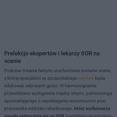
Prelekcje ekspertów i lekarzy SOR na
scenie
Podczas trwania festynu uruchomiona zostanie scena,
z której specjaliści ze szczecińskiego
szpitala
będą
edukować zebranych gości. W harmonogramie
przewidziano wystąpienia między innymi: pulmonologa
opowiadającego o zapobieganiu nowotworom płuc,
pracownika oddziału ratunkowego,
który wytłumaczy
zasady zgłaszania się na SOR
, kardiologa skupionego