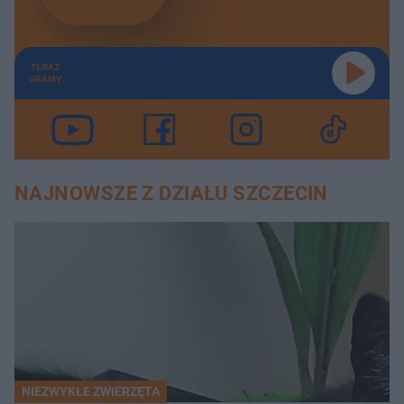
TERAZ
GRAMY
NAJNOWSZE Z DZIAŁU SZCZECIN
NIEZWYKŁE ZWIERZĘTA