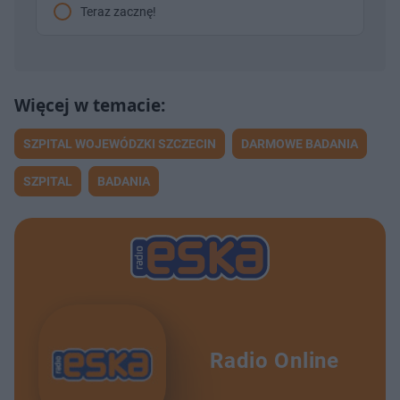
Teraz zacznę!
SZPITAL WOJEWÓDZKI SZCZECIN
DARMOWE BADANIA
SZPITAL
BADANIA
Radio Online