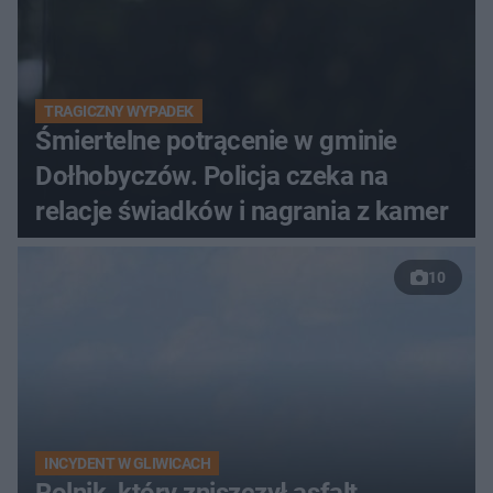
TRAGICZNY WYPADEK
Śmiertelne potrącenie w gminie
Dołhobyczów. Policja czeka na
relacje świadków i nagrania z kamer
10
INCYDENT W GLIWICACH
Rolnik, który zniszczył asfalt