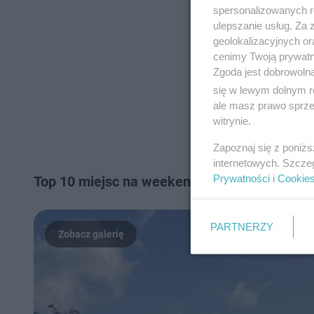
spersonalizowanych re
ulepszanie usług. Za
geolokalizacyjnych or
cenimy Twoją prywatno
Zgoda jest dobrowoln
się w lewym dolnym r
ale masz prawo sprzec
witrynie.
Zapoznaj się z poniż
internetowych. Szcze
Prywatności
i
Cookie
Top 10 miejsc na weekend w Zachodniopomors
PARTNERZY