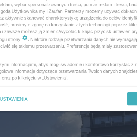
klam, wybór spersonalizowanych treści, pomiar reklam i treści, bad
 zgodą Użytkownika my i Zaufani Partnerzy możemy używać dokład
az aktywnie skanować charakterystykę urządzenia do celów identyfi
ść, prosimy o zgodę na korzystanie z tych technologii poprzez klikn
a i zawsze możesz ją zmienić/wycofać klikając przycisk ustawień pr
ogu strony
. Niektóre rodzaje przetwarzania danych nie wymagaj
iwić się takiemu przetwarzaniu. Preferencje będą miały zastosowanie
szymi informacjami, abyś mógł świadomie i komfortowo korzystać z
gółowe informacje dotyczące przetwarzania Twoich danych znajdzi
s
oraz po kliknięciu w „Ustawienia”.
kiem znajdziecie w naszej galerii.
USTAWIENIA