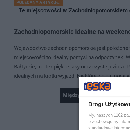
POLECANY ARTYKUŁ:
Te miejscowości w Zachodniopomorskiem st
Zachodniopomorskie idealne na weeken
Województwo zachodniopomorskie jest położone w 
miejscowości to idealny pomysł na odpoczynek. W
Bałtyckie, ale też piękne lasy oraz czyste jezior
idealnych na krótki wyjazd. Niektóre z nich mogą
Międzyzdroje zachwycają o 
Drogi Użytkow
My, naszych 1162 zau
przechowujemy informa
standardowe informac