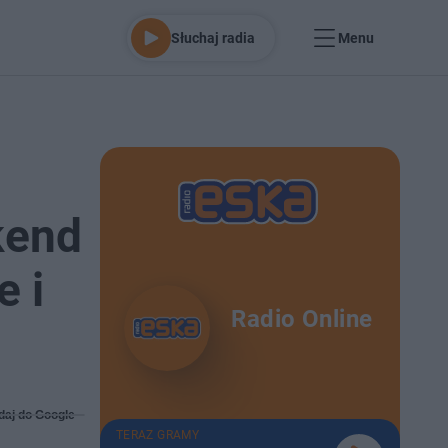
Słuchaj radia
Menu
kend
 i
Radio Online
daj do Google
TERAZ GRAMY