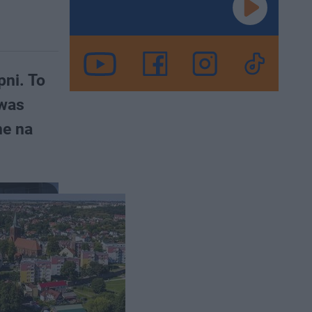
ni. To
 was
ne na