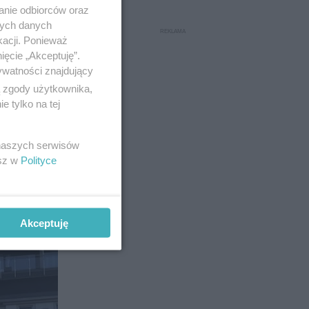
anie odbiorców oraz
nych danych
kacji. Ponieważ
ięcie „Akceptuję”.
ywatności znajdujący
ą zgody użytkownika,
 tylko na tej
 naszych serwisów
esz w
Polityce
Akceptuję
11