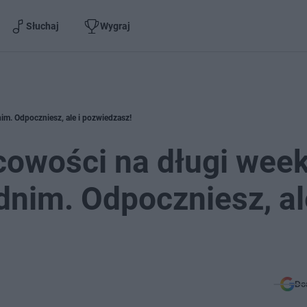
Słuchaj
Wygraj
m. Odpoczniesz, ale i pozwiedzasz!
cowości na długi wee
nim. Odpoczniesz, ale
Do