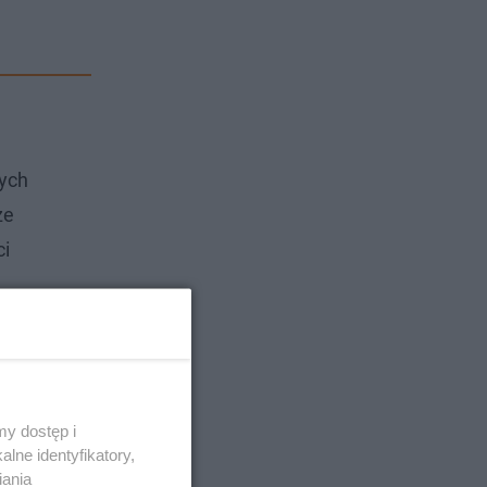
wych
ze
ci
y dostęp i
lne identyfikatory,
iania