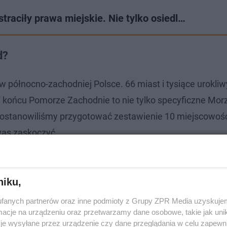
raciły prawa miejskie. Nie tylko osiedl…
d?
północno-zachodniej Polsce. 66 miast i tysiące urokli
 końcu Pomorze Zachodnie to nie tylko specyficzne Mor
a. Postanowiliśmy przygotować zestawienie 10 miejscowoś
 was zaskoczyć
każdej porze roku
niku,
fanych partnerów oraz inne podmioty z Grupy ZPR Media uzyskujem
cje na urządzeniu oraz przetwarzamy dane osobowe, takie jak unika
je wysyłane przez urządzenie czy dane przeglądania w celu zapewn